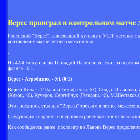
Верес проиграл в контрольном матче 
Ровенский "Верес", завоевавший путевку в УПЛ, уступил с м
контрольном матче летнего межсезонья
.
На 42-й минуте игры Геннадий Пасич не уследил за игроком
фланга - 0:1.
Верес - Агробизнес - 0:1 (0:1)
Верес:
Кичак - Г.Пасич (Тимофеенко, 63), Солдат (Савошко, 
(Кльоц, 46), Кучеров, Сергийчук (Гегедош, 46), М.Шестаков (
Этот поединок стал для "Вереса" третьим в летнее межсезон
Следующим спарринг-соперником ровенчан станут львовские
Как сообщалось ранее, после игр во Львове Верес продолжит