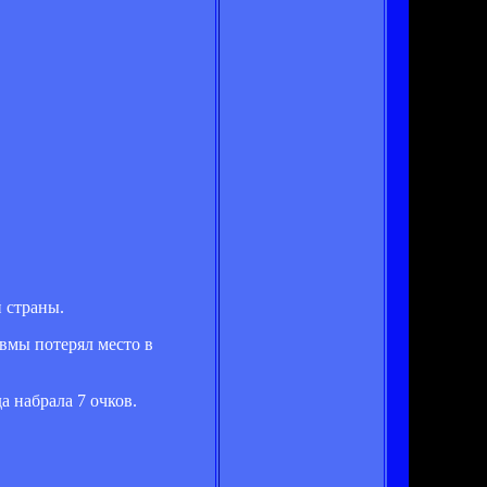
 страны.
авмы потерял место в
а набрала 7 очков.