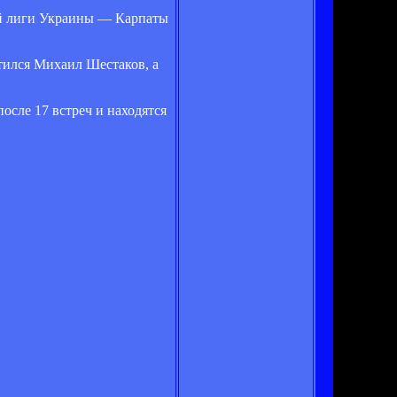
й лиги Украины — Карпаты
тился Михаил Шестаков, а
осле 17 встреч и находятся