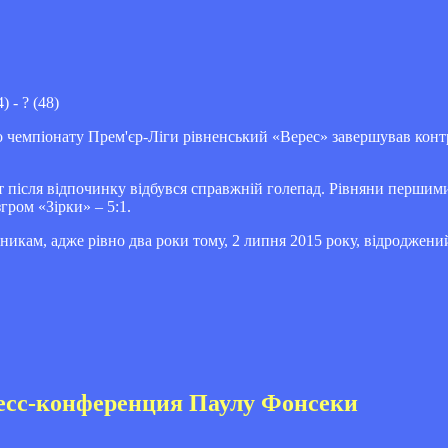
) - ? (48)
о чемпіонату Прем'єр-Ліги рівненський «Верес» завершував ко
от після відпочинку відбувся справжній голепад. Рівняни першим
гром «Зірки» – 5:1.
никам, адже рівно два роки тому, 2 липня 2015 року, відроджени
ресс-конференция Паулу Фонсеки