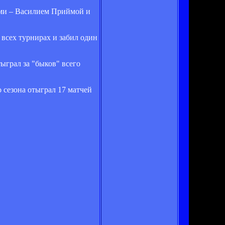
ами – Василием Приймой и
 всех турнирах и забил один
тыграл за "быков" всего
сезона отыграл 17 матчей