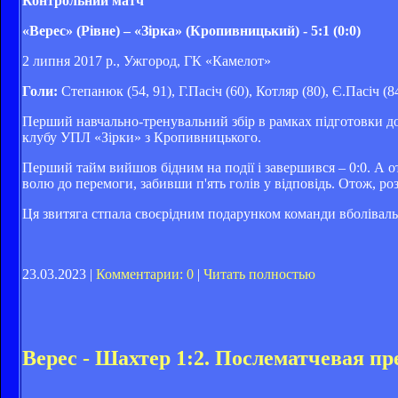
Контрольний матч
«Верес» (Рівне) – «Зірка» (Кропивницький) - 5:1 (0:0)
2 липня 2017 р., Ужгород, ГК «Камелот»
Голи:
Степанюк (54, 91), Г.Пасіч (60), Котляр (80), Є.Пасіч (84
Перший навчально-тренувальний збір в рамках підготовки д
клубу УПЛ «Зірки» з Кропивницького.
Перший тайм вийшов бідним на події і завершився – 0:0. А 
волю до перемоги, забивши п'ять голів у відповідь. Отож, роз
Ця звитяга стпала своєрідним подарунком команди вболіваль
23.03.2023 |
Комментарии: 0
|
Читать полностью
Верес - Шахтер 1:2. Послематчевая п