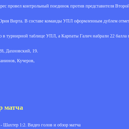
Верес провел контрольный поединок против
представителя Второ
х Юрия Вирта. В составе команды УПЛ оформленным дублем отме
то в турнирной таблице УПЛ, а Карпаты Галич набрали 22 балла п
 28, Дахновский, 19.
чанинов, Кучеров,
ор матча