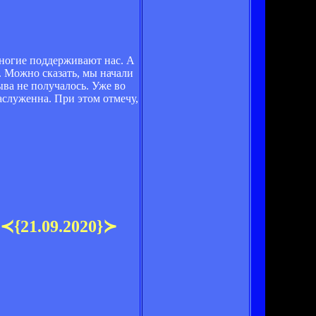
многие поддерживают нас. А
е. Можно сказать, мы начали
ыва не получалось. Уже во
аслуженна. При этом отмечу,
 ≺{21.09.2020}≻