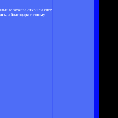
льные хозяева открыли счет
сь, а благодаря точному