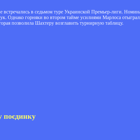
е встречались в седьмом туре Украинской Премьер-лиги. Номина
ук. Однако горняки во втором тайме усилиями Марлоса отыграли
торая позволила Шахтеру возглавить турнирную таблицу.
у поєдинку