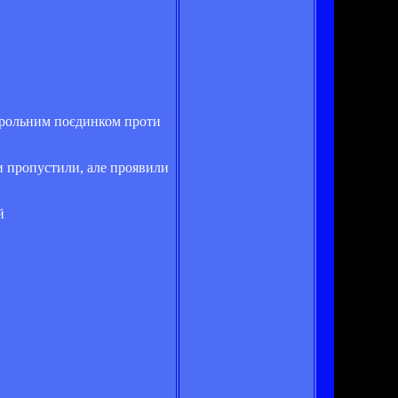
нтрольним поєдинком проти
и пропустили, але проявили
й