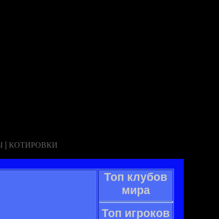
|
Ы
КОТИРОВКИ
Топ клубов
мира
Топ игроков