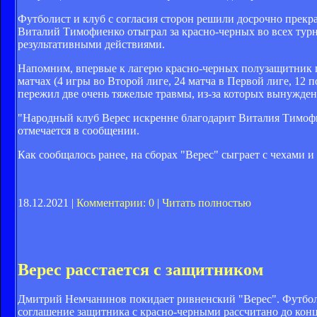
Футболист и клуб с согласия сторон решили досрочно прекра
Виталий Тимофиенко отыграл за красно-черных во всех турн
результативными действиями.
Напомним, впервые к лагерю красно-черных полузащитник пр
матчах (4 игры во Второй лиге, 24 матча в Первой лиге, 12
пережил две очень тяжелые травмы, из-за которых вынужден
"Народный клуб Верес искренне благодарит Виталия Тимофиен
отмечается в сообщении.
Как сообщалось ранее, на сборах "Верес" сыграет с чехами 
18.12.2021 |
Комментарии: 0
|
Читать полностью
Верес расстается с защитником
Дмитрий Немчанинов покидает ривненский "Верес". Футбол
соглашение защитника с красно-черными рассчитано до конц