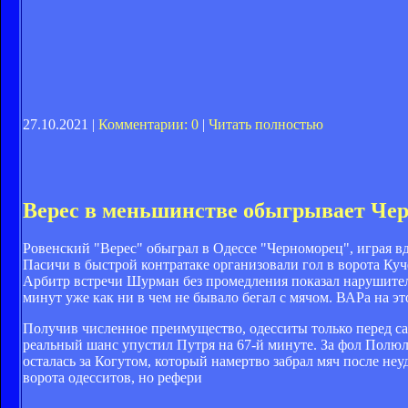
27.10.2021 |
Комментарии: 0
|
Читать полностью
Верес в меньшинстве обыгрывает Че
Ровенский "Верес" обыграл в Одессе "Черноморец", играя вд
Пасичи в быстрой контратаке организовали гол в ворота Куч
Арбитр встречи Шурман без промедления показал нарушителю 
минут уже как ни в чем не бывало бегал с мячом. ВАРа на э
Получив численное преимущество, одесситы только перед с
реальный шанс упустил Путря на 67-й минуте. За фол Полюл
осталась за Когутом, который намертво забрал мяч после неу
ворота одесситов, но рефери