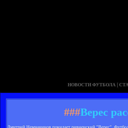
|
НОВОСТИ ФУТБОЛА
СТ
###
Верес ра
Дмитрий Немчанинов покидает ривненский "Верес". Футбол