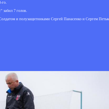
-го.
" забил 7 голов.
Солдатом и полузащитниками Сергей Панасенко и Сергем Петьк