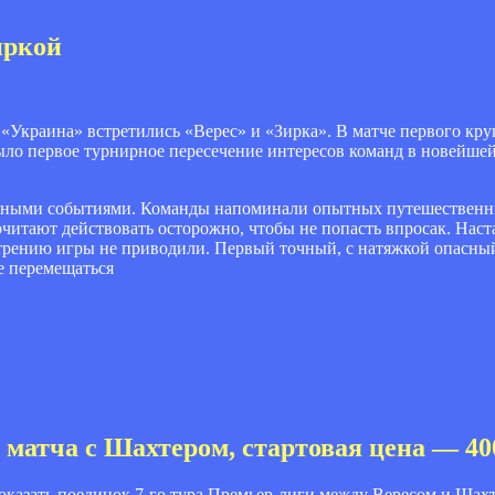
иркой
 «Украина» встретились «Верес» и «Зирка». В матче первого кр
ыло первое турнирное пересечение интересов команд в новейше
рными событиями. Команды напоминали опытных путешественни
очитают действовать осторожно, чтобы не попасть впросак. Нас
рению игры не приводили. Первый точный, с натяжкой опасный 
е перемещаться
 матча с Шахтером, стартовая цена — 40
оказать поединок 7-го тура Премьер-лиги между Вересом и Шах