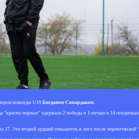
енером команды U19
Богданом Самардаком
.
 "красно-черных" одержала 2 победы и 1 ничью в 14 поединках
та 37. Это второй худший показатель в лиге после черниговской