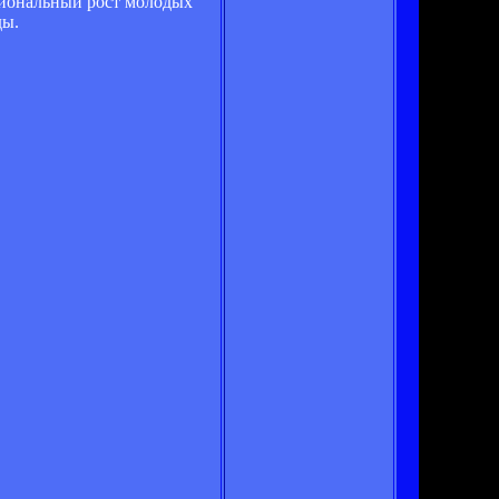
ссиональный рост молодых
ды.