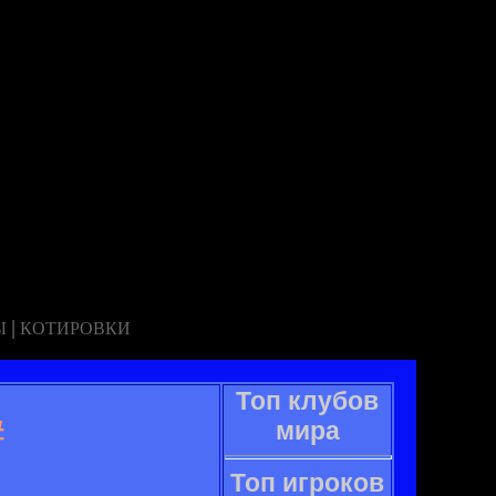
|
Ы
КОТИРОВКИ
Топ клубов
#
мира
Топ игроков