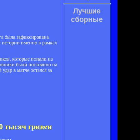
Лучшие
сборные
уга была зафиксирована
й истории именно в рамках
ков, которые попали на
тавники были постоянно на
удар в матче остался за
0 тысяч гривен
тером.