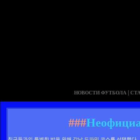
|
НОВОСТИ ФУТБОЛА
СТ
###
Неофициа
친구들과의 특별한 밤을 위해
강남 도파민
코스를 선택했다.