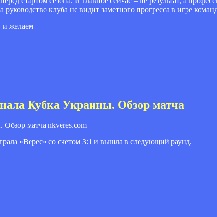
еред стартом сезона. И главное сейчас – не результат, а профе
а руководство клуба не видит заметного прогресса в игре коман
 и желаем
 финала Кубка Украины. Обзор матча
nkveres.com
грала «Верес» со счетом 3:1 и вышла в следующий раунд.