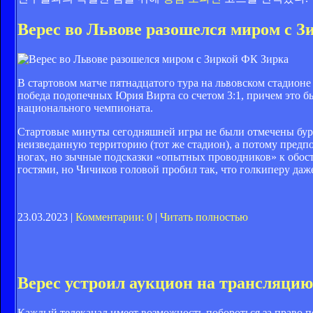
Верес во Львове разошелся миром с З
ФК Зирка
В стартовом матче пятнадцатого тура на львовском стадионе
победа подопечных Юрия Вирта со счетом 3:1, причем это б
национального чемпионата.
Стартовые минуты сегодняшней игры не были отмечены бу
неизведанную территорию (тот же стадион), а потому предп
ногах, но зычные подсказки «опытных проводников» к обост
гостями, но Чичиков головой пробил так, что голкиперу даж
23.03.2023 |
Комментарии: 0
|
Читать полностью
Верес устроил аукцион на трансляцию
Каждый телеканал имеет возможность побороться за право п