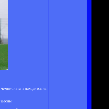
 чемпионата и находится на
 "Десны".