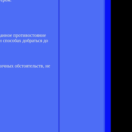
данное противостояние
​​способах добраться до
ичных обстоятельств, не