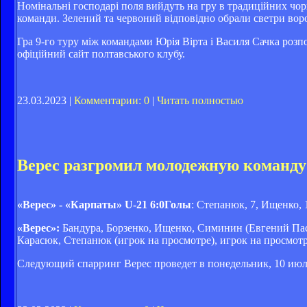
Номінальні господарі поля вийдуть на гру в традиційних чо
команди. Зелений та червоний відповідно обрали светри воро
Гра 9-го туру між командами Юрія Вірта і Василя Сачка розп
офіційний сайт полтавського клубу.
23.03.2023 |
Комментарии: 0
|
Читать полностью
Верес разгромил молодежную команду
«Верес» - «Карпаты» U-21 6:0Голы
: Степанюк, 7, Ищенко, 
«Верес»:
Бандура, Борзенко, Ищенко, Симинин (Евгений Паси
Карасюк, Степанюк (игрок на просмотре), игрок на просмотр
Следующий спарринг Верес проведет в понедельник, 10 июл