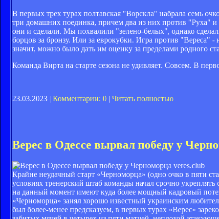
В первых трех турах полтавская "Ворскла" набрала семь очк
три домашних поединка, причем два из них против "Руха" и 
они и сделали. Мы похвалили "зелено-белых", однако сделали
борцов за бронзу. Или за еврокубки. Игра против "Вереса" -
значит, можно было дать им оценку за пределами родного ст
Команда Вирта на старте сезона не удивляет. Совсем. В пер
23.03.2023 |
Комментарии: 0
|
Читать полностью
Верес в Одессе вырвал победу у Черн
veres.club
Крайне неудачный старт «Черноморца» (одно очко в пяти с
условиях тренерский штаб команды начал срочно укреплять
на данный момент имеют куда более мощный кадровый потен
«Черноморца» занял хорошо известный украинским любител
был более-менее предсказуем, в первых турах «Верес» зарек
забитых мячей в четырех из пяти матчей, неплохой атакующ