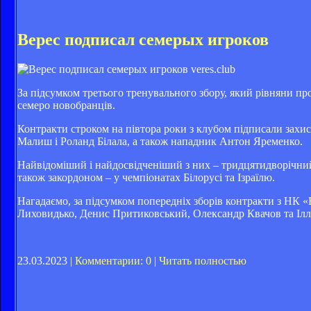
Верес подписал семерых игроков
veres.club
За підсумком третього тренувального збору, який рівняни п
семеро новобранців.
Контракти строком на півтора роки з клубом підписали захи
Малиш і Роланд Білала, а також нападник Антон Яременко.
Найвідоміший і найдосвідченіший з них – тридцятидворічний
також закордоном – у чемпіонатах Білорусі та Ізраїлю.
Нагадаємо, за підсумком попередніх зборів контракти з НК 
Лиховидько, Денис Притиковський, Олександр Квачов та Ілл
23.03.2023 |
Комментарии: 0
|
Читать полностью