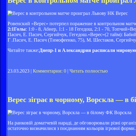
Верес в контрольном матче проиграл 
НК Верес
Ровенский «Верес» потерпел поражение в контрольном матч
2:1Голы
: 1:0 - 8, Абнер, 1:1 - 18 Гегедош, 2:1 - 70, Топчи
Пасич, Е. Пасич, Сергийчук, Гегедош.«Верес»(2 тайм): Баби
Г .Пасич, Е. Пасич (Тимофеенко, 75), М. Шестаков, Сергийч
Читайте также:
Днепр-1 и Александрия расписали мировую
23.03.2023 |
Комментарии: 0
|
Читать полностью
Верес зіграє в чорному, Ворскла — в б
ФК Ворскла
На ранковій доматчевій нараді, де обговорювали різні орган
остаточно визначилися з поєднанням кольорів ігрової форми.