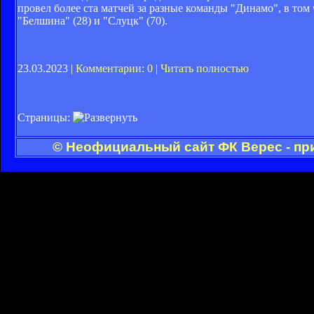
провел более ста матчей за разные команды "Динамо", в том ч
"Белшина" (28) и "Слуцк" (70).
23.03.2023 |
Комментарии: 0
|
Читать полностью
Страницы:
© Неофициальный сайт ФК Верес - пр