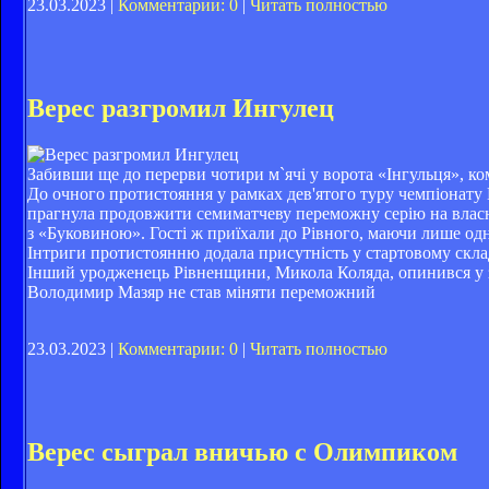
23.03.2023 |
Комментарии: 0
|
Читать полностью
Верес разгромил Ингулец
Забивши ще до перерви чотири м`ячі у ворота «Інгульця», ко
До очного протистояння у рамках дев'ятого туру чемпіонату
прагнула продовжити семиматчеву переможну серію на власно
з «Буковиною». Гості ж приїхали до Рівного, маючи лише одн
Інтриги протистоянню додала присутність у стартовому скла
Інший уродженець Рівненщини, Микола Коляда, опинився у з
Володимир Мазяр не став міняти переможний
23.03.2023 |
Комментарии: 0
|
Читать полностью
Верес сыграл вничью с Олимпиком