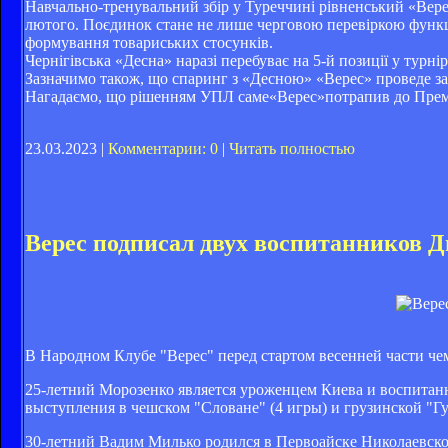
Навчально-тренувальний збір у Туреччині рівненський «Верес
лютого. Поєдинок стане не лише черговою перевіркою функці
формування товариських стосунків.
Чернігівська «Десна» наразі перебуває на 5-й позиції у турнір
Зазначимо також, що спаринг з «Десною» «Верес» проведе з
Нагадаємо, що рішенням УПЛ саме«Верес»потрапив до Прем'є
23.03.2023 |
Комментарии: 0
|
Читать полностью
Верес подписал двух воспитанников 
В Народном Клубе "Верес" перед стартом весенней части ч
25-летний Морозенко является уроженцем Киева и воспитанн
выступления в чешском "Словане" (4 игры) и грузинской "Гу
30-летний Вадим Милько родился в Первоайске Николаевско