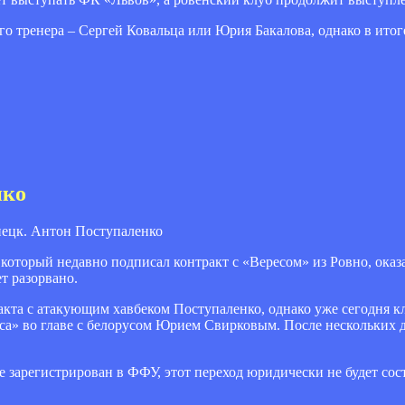
о тренера – Сергей Ковальца или Юрия Бакалова, однако в итог
нко
цк. Антон Поступаленко
, который недавно подписал контракт с «Вересом» из Ровно, ока
т разорвано.
кта с атакующим хавбеком Поступаленко, однако уже сегодня кл
а» во главе с белорусом Юрием Свирковым. После нескольких 
ее зарегистрирован в ФФУ, этот переход юридически не будет со