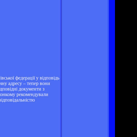
ської федерації у відповідь
ну адресу – тепер вони
ідповідні документи з
иконкому рекомендували
відповідальністю