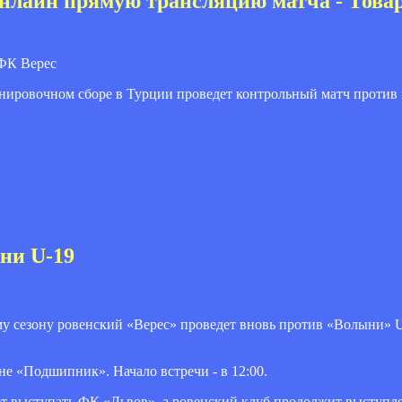
онлайн прямую трансляцию матча - Това
К Верес
ренировочном сборе в Турции проведет контрольный матч против
ни U-19
му сезону ровенский «Верес» проведет вновь против «Волыни» 
оне «Подшипник». Начало встречи - в 12:00.
т выступать ФК «Львов», а ровенский клуб продолжит выступле