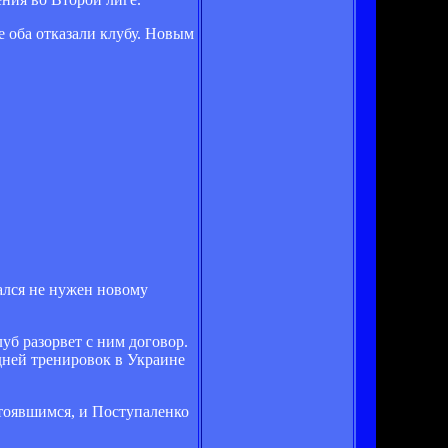
е оба отказали клубу. Новым
зался не нужен новому
уб разорвет с ним договор.
дней тренировок в Украине
стоявшимся, и Поступаленко