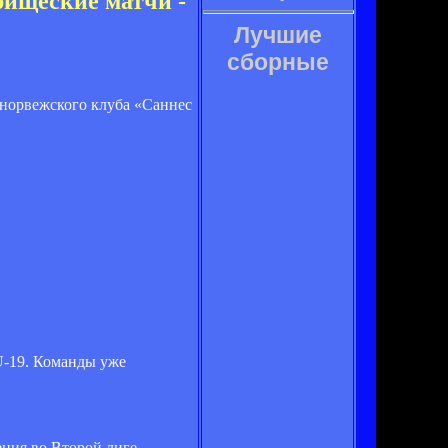
рищеские матчи -
Лучшие
сборные
 норвежского клуба «Саннес
U-19. Команды уже
ния во Второй лиге.