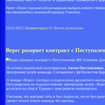
Ранее «Верес»предлагалболельщикам выбрать нового главног
наставникомбыл назначенВладимир Гоменюк.
23.03.2023 |
Комментарии: 0
|
Читать полностью
Верес разорвет контракт с Поступале
ФК Олимпик Доне
29-летний украинский полузащитник
Антон Поступаленко
тренерскому штабу команды. Соглашение с футболистом буде
11 января «Верес» сообщил о подписании двухлетнего контра
Полузащитник не подошел новому тренерскому штабу «Верес
до вылета на сбор в Турцию с ним решили попрощаться.
Учитывая, что контракт хоть и был подписан, но не был ран
сможет искать новую команду без преград.