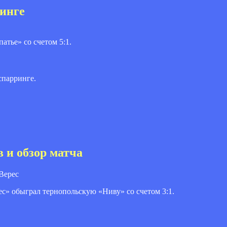
ринге
тье» со счетом 5:1.
спарринге.
в и обзор матча
Верес
с» обыграл тернопольскую «Ниву» со счетом 3:1.