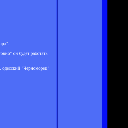
ард".
вно" он будет работать
, одесский "Черноморец",