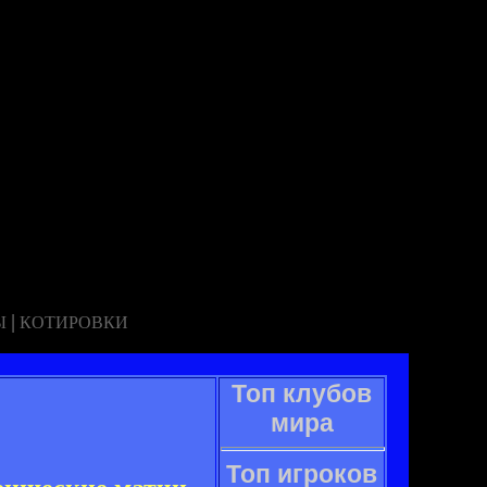
|
Ы
КОТИРОВКИ
Топ клубов
мира
Топ игроков