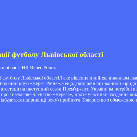
ії футболу Львівської області
НК Верес Ровно
футболу Львівської області.Таке рішення прийняв виконком львів
тбольний клуб «Верес-Рівне».Нещодавно рівняни змінили юридич
 атестації на наступний сезон Прем'єр-ліги України їм потрібні в
я про тимчасове членство «Вереса», проте учасники засідання в
(відбудеться наприкінці року) прийняти Товариство з обмеженою 