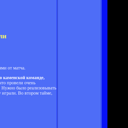
ли
ми от матча.
ло каменской команде,
 что провели очень
ы. Нужно было реализовывать
 играли. Во втором тайме,