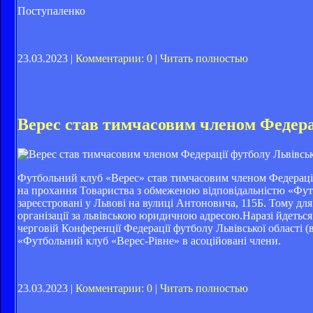
Поступаленко
23.03.2023 |
Комментарии: 0
|
Читать полностью
Верес став тимчасовим членом Федерац
Футбольний клуб «Верес» став тимчасовим членом Федерації 
на прохання Товариства з обмеженою відповідальністю «Фу
зареєстровані у Львові на вулиці Антоновича, 115Б. Тому для
організації за львівською юридичною адресою.Наразі йдетьс
черговій Конференції Федерації футболу Львівської області 
«Футбольний клуб «Верес-Рівне» в асоційовані члени.
23.03.2023 |
Комментарии: 0
|
Читать полностью