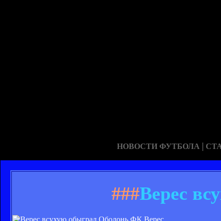
|
НОВОСТИ ФУТБОЛА
СТ
###
Верес вс
ФК Верес