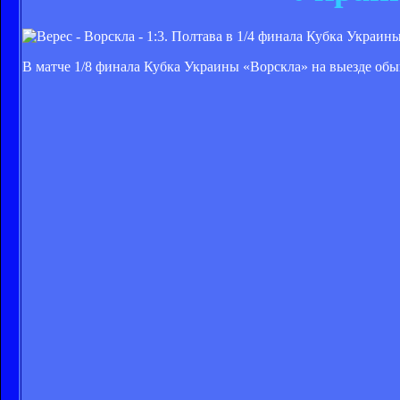
В матче 1/8 финала Кубка Украины «Ворскла» на выезде обы