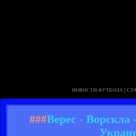
|
НОВОСТИ ФУТБОЛА
СТ
###
Верес - Ворскла 
Украин