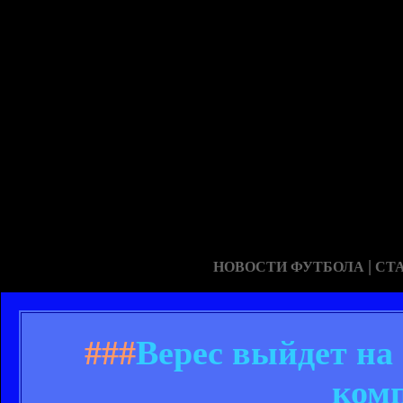
|
НОВОСТИ ФУТБОЛА
СТ
###
Верес выйдет на
ком