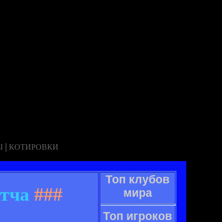
|
Ы
КОТИРОВКИ
Топ клубов
атча
###
мира
Топ игроков