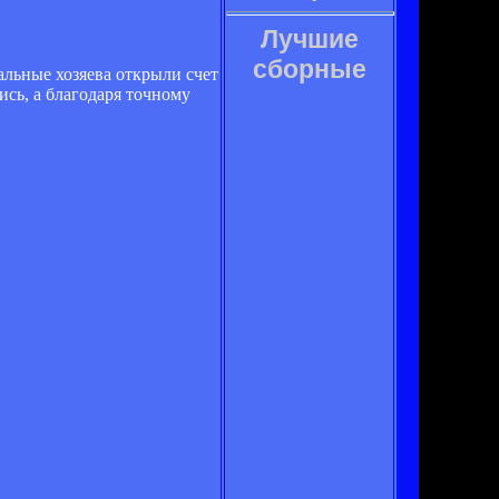
Лучшие
сборные
льные хозяева открыли счет
сь, а благодаря точному