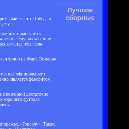
Лучшие
сборные
е бывает часто. Победа в
щему.
акже хотят выступить
хочет в следующем сезоне
кая команда обыграла
ан точно не будет. Команда
 так как официальные и
ечно, является фаворитом.
ь с командой достаточно
ь хорошего футбола,
зный.
апорожье, «Говерлу». Также