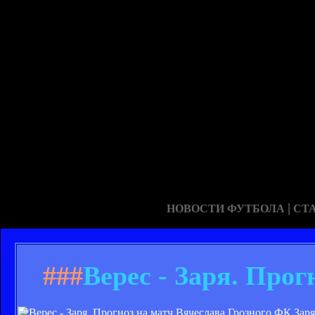
|
НОВОСТИ ФУТБОЛА
СТ
###
Верес - Заря. Прог
ФК Заря