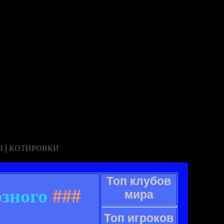
|
Ы
КОТИРОВКИ
Топ клубов
озного
###
мира
Топ игроков