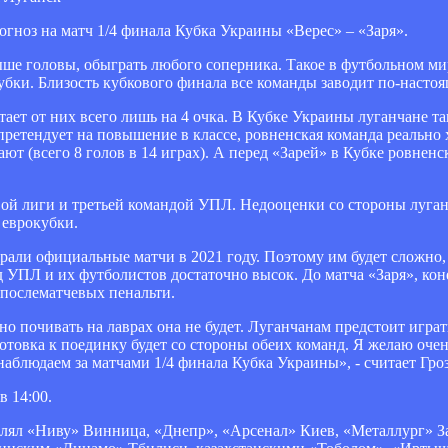
огноз на матч 1/4 финала Кубка Украины «Верес» – «Заря».
ше головы, обыграть любого соперника. Такое в футбольном мир
убки. Близость кубкового финала все команды заводит по-настоя
тает от них всего лишь на 4 очка. В Кубке Украины луганчане т
претендует на повышение в классе, ровненская команда реально 
т (всего 8 голов в 14 играх). А перед «Зарей» в Кубке ровненс
ой лиги и третьей командой УПЛ. Недооценки со стороны луганч
 еврокубки.
али официальные матчи в 2021 году. Поэтому им будет сложно,
 УПЛ и их футболистов достаточно высок. До матча «Заря», кон
 послематчевых пенальти.
но почивать на лаврах она не будет. Луганчанам предстоит играт
отовка к поединку будет со стороны обеих команд. Я желаю очен
онаблюдаем за матчами 1/4 финала Кубка Украины», - считает Гро
в 14:00.
влял «Ниву» Винница, «Днепр», «Арсенал» Киев, «Металлург» З