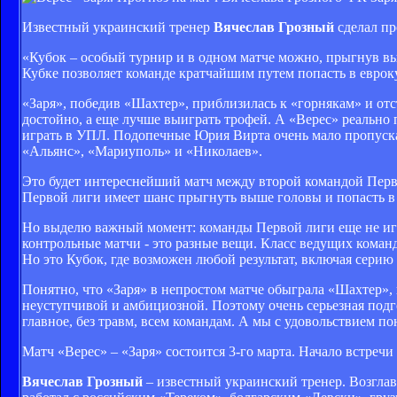
Известный украинский тренер
Вячеслав Грозный
сделал пр
«Кубок – особый турнир и в одном матче можно, прыгнув вы
Кубке позволяет команде кратчайшим путем попасть в еврок
«Заря», победив «Шахтер», приблизилась к «горнякам» и отс
достойно, а еще лучше выиграть трофей. А «Верес» реально 
играть в УПЛ. Подопечные Юрия Вирта очень мало пропускаю
«Альянс», «Мариуполь» и «Николаев».
Это будет интереснейший матч между второй командой Перв
Первой лиги имеет шанс прыгнуть выше головы и попасть в
Но выделю важный момент: команды Первой лиги еще не игр
контрольные матчи - это разные вещи. Класс ведущих команд
Но это Кубок, где возможен любой результат, включая серию
Понятно, что «Заря» в непростом матче обыграла «Шахтер», 
неуступчивой и амбициозной. Поэтому очень серьезная подг
главное, без травм, всем командам. А мы с удовольствием п
Матч «Верес» – «Заря» состоится 3-го марта. Начало встречи 
Вячеслав Грозный
– известный украинский тренер. Возгла