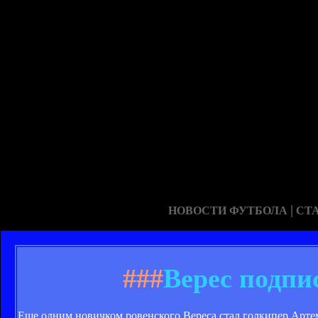
|
НОВОСТИ ФУТБОЛА
СТ
###
Верес подпи
Еще одним новичком ровенского Вереса стал голкипер Арте