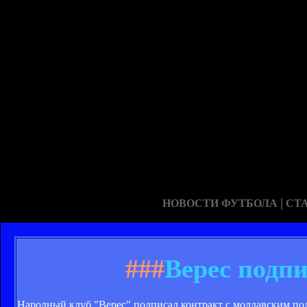
|
НОВОСТИ ФУТБОЛА
СТ
###
Верес подп
Народный клуб "Верес" подписал контракт с молдавским п