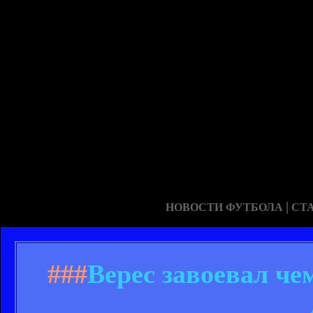
|
НОВОСТИ ФУТБОЛА
СТ
###
Верес завоевал че