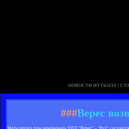
|
НОВОСТИ ФУТБОЛА
СТ
###
Верес воз
Матч пятого тура чемпионата УПЛ "Верес" - "Рух" состоитс