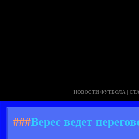
|
НОВОСТИ ФУТБОЛА
СТ
###
Верес ведет перего