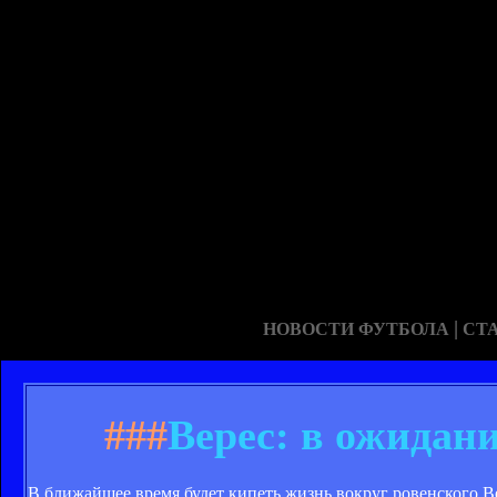
|
НОВОСТИ ФУТБОЛА
СТ
###
Верес: в ожидан
В ближайшее время будет кипеть жизнь вокруг ровенского В