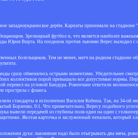
ное западноукраинское дерби. Карпаты принимали на стадионе 
бещающим. Зрелищный футбол и, что является наиболее важным, 
анды Юрия Вирта. На поединок против львовян Верес выходил с
твенных болельщиков. Тем не менее, матч на родном стадионе о
ультата.
манды сразу обменялись острыми моментами. Убедительнее смотр
х обоих коллективов порой превышало все допустимые нормы. Пе
ной перевел на угловой Бандура. Ровенчане ответили молниенос
е прострела с фланга.
ляли стандарты в исполнении Василия Кобина. Так, на 34-ой ми
рытый Борзенко. 0:1. Что примечательно, Вересу подобного успех
чука вывели передачей из глубины поля один на один с голкипер
защитнике. Желтая карточка и заслуженный пенальти, который х
ложении духа: львовянам надо было отыгрывать два мяча, рове