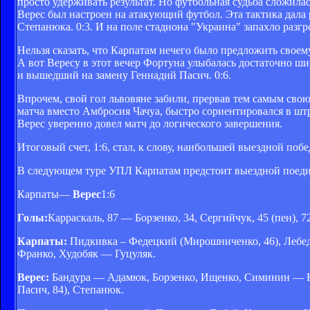
просто удерживать результат. Но футбольная судьба сложила
Верес был настроен на атакующий футбол. Эта тактика дала 
Степанюка. 0:3. И на поле стадиона "Украина" запахло разг
Нельзя сказать, что Карпатам нечего было предложить своем
А вот Вересу в этот вечер Фортуна улыбалась достаточно ши
и вышедший на замену Геннадий Пасич. 0:6.
Впрочем, свой гол львовяне забили, прервав тем самым сво
матча вместо Амбросия Чачуа, быстро сориентировался в шт
Верес уверенно довел матч до логического завершения.
Итоговый счет, 1:6, стал, к слову, наибольшей выездной по
В следующем туре УПЛ Карпатам предстоит выездной поедино
Карпаты—
Верес
1:6
Голы:
Карраскаль, 87 — Борзенко, 34, Сергийчук, 45 (пен), 72
Карпаты:
Пидкивка – Федецкий (Мирошниченко, 46), Лебеден
Франко, Худобяк — Гуцуляк.
Верес:
Бандура — Адамюк, Борзенко, Ищенко, Симинин — Коб
Пасич, 84), Степанюк.