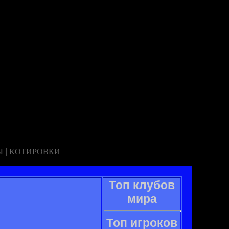
|
Ы
КОТИРОВКИ
Топ клубов
мира
Топ игроков