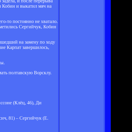
 задела, и после перерыва
л Кобин и выкатил мяч на
го-то постоянно не хватало.
тметились Сергийчук, Кобин
вышедший на замену по ходу
ние Карпат завершилось,
ны.
мать полтавскую Ворсклу.
ссоне (Клёц, 46), Ди
ч, 81) – Сергийчук (Е.