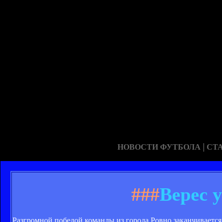
|
НОВОСТИ ФУТБОЛА
СТ
###
Верес 
Разгромной победой команды из города Ровно заканчивается