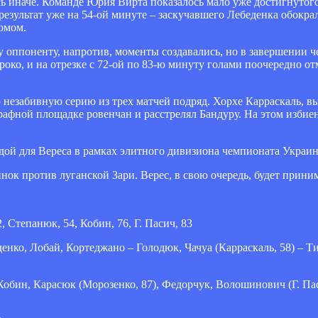
сь иначе. Команде Юрия Вирта показалось мало уже достигнутого
результат уже на 54-ой минуте – заскучавшего Лебеденка обокра
ромом.
у оппоненту, напротив, моменты создавались, но в завершении че
роко, и на отрезке с 72-ой по 83-ю минуту голами поочередно о
ю незабивную серию из трех матчей подряд. Хорхе Карраскаль, 
рафной площадке ровенчан и расстрелял Бандуру. На этом избие
бедой для Вереса в рамках элитного дивизиона чемпионата Украи
к против луганской Зари. Верес, в свою очередь, будет прини
, Степанюк, 54, Кобин, 76, Г. Пасич, 83
ко, Лобай, Кортеджано – Голодюк, Чачуа (Карраскаль, 58) – Ти
ин, Карасюк (Морозенко, 87), Федорчук, Волошинович (Г. Паси