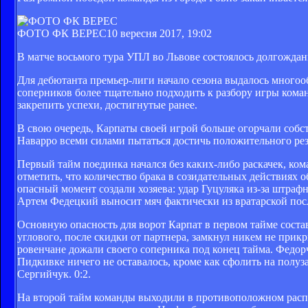
ФОТО ФК ВЕРЕС
10 вересня 2017, 19:02
В матче восьмого тура УПЛ во Львове состоялось долгождан
Для дебютанта премьер-лиги начало сезона выдалось многоо
соперников более тщательно подходить к разбору игры ком
закрепить успехи, достигнутые ранее.
В свою очередь, Карпаты своей игрой больше огорчали собс
Наварро всеми силами пытаться достичь положительного рез
Первый тайм поединка начался без каких-либо раскачек, ко
отметить, что количество брака в созидательных действия
опасный момент создали хозяева: удар Гуцуляка из-за штраф
Артем Федецкий выносит мяч фактически из вратарской посл
Основную опасность для ворот Карпат в первом тайме состав
углового, после скидки от партнера, замкнул никем не прик
ровенчане дожали своего соперника под конец тайма. Федор
Пидкивке ничего не оставалось, кроме как сфолить на полу
Сергийчук. 0:2.
На второй тайм команды выходили в противоположном распо