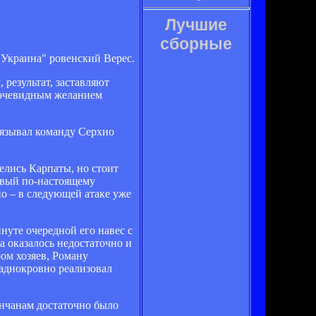
Лучшие
сборные
"Украина" ровенский Верес.
результат, заставляют
 очевидным желанием
бязывал команду Серхио
елись Карпаты, но стоит
рвый по-настоящему
но – в следующей атаке уже
нуте очередной его навес с
а оказалось недостаточно и
ом хозяев, Роману
ладнокровно реализовал
нчанам достаточно было