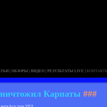
|
|
|
|
АТЬИ
ОБЗОРЫ
ВИДЕО
РЕЗУЛЬТАТЫ LIVE
КОНТАКТ
уничтожил Карпаты
###
 матч 8-го тура УПЛ.