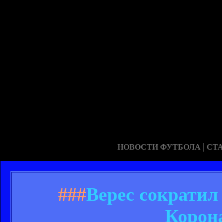
|
НОВОСТИ ФУТБОЛА
СТ
###
Верес сократил
Корон