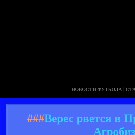
|
НОВОСТИ ФУТБОЛА
СТ
###
Верес рвется в П
Агробиз