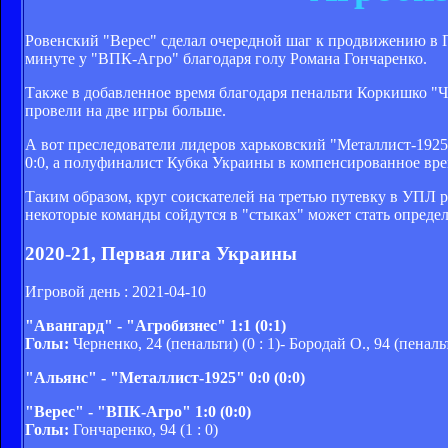
Ровенский "Верес" сделал очередной шаг к продвижению в Пр
минуте у "ВПК-Агро" благодаря голу Романа Гончаренко.
Также в добавленное время благодаря пенальти Коркишко "Че
провели на две игры больше.
А вот преследователи лидеров харьковский "Металлист-1925"
0:0, а полуфиналист Кубка Украины в компенсированное врем
Таким образом, круг соискателей на третью путевку в УПЛ
некоторые команды сойдутся в "стыках" может стать опред
2020-21, Первая лига Украины
Игровой день : 2021-04-10
"Авангард" - "Агробизнес" 1:1 (0:1)
Голы:
Черненко, 24 (пенальти) (0 : 1)- Бородай О., 94 (пенальт
"Альянс" - "Металлист-1925" 0:0 (0:0)
"Верес" - "ВПК-Агро" 1:0 (0:0)
Голы:
Гончаренко, 94 (1 : 0)