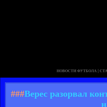
|
НОВОСТИ ФУТБОЛА
СТ
###
Верес разорвал ко
н