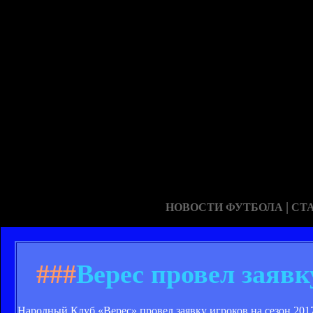
|
НОВОСТИ ФУТБОЛА
СТ
###
Верес провел заявк
Народный Клуб «Верес» провел заявку игроков на сезон 2017