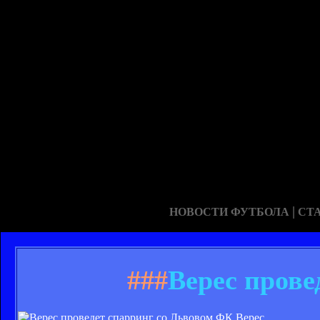
|
НОВОСТИ ФУТБОЛА
СТ
###
Верес прове
ФК Верес