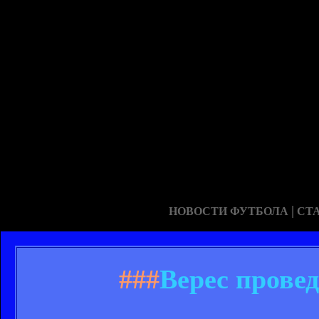
|
НОВОСТИ ФУТБОЛА
СТ
###
Верес прове