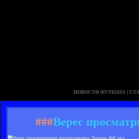
|
НОВОСТИ ФУТБОЛА
СТ
###
Верес просматр
ФК рух