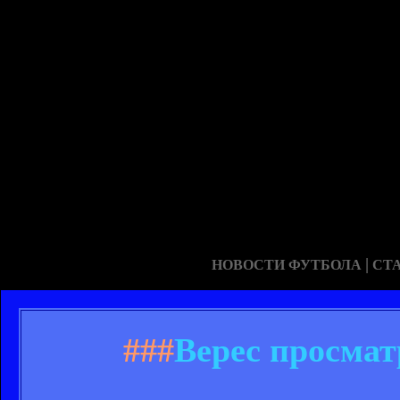
|
НОВОСТИ ФУТБОЛА
СТ
###
Верес просмат