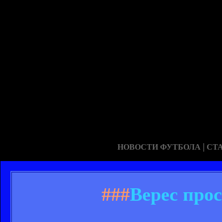
|
НОВОСТИ ФУТБОЛА
СТ
###
Верес про