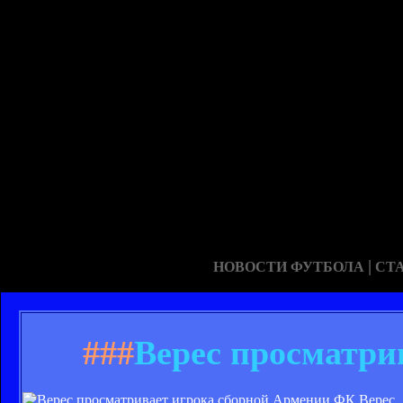
|
НОВОСТИ ФУТБОЛА
СТ
###
Верес просматри
ФК Верес