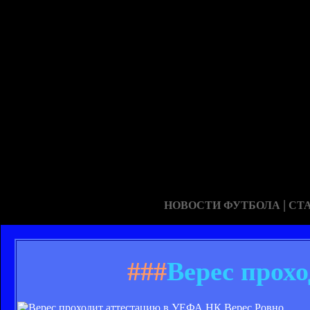
|
НОВОСТИ ФУТБОЛА
СТ
###
Верес прох
НК Верес Ровно