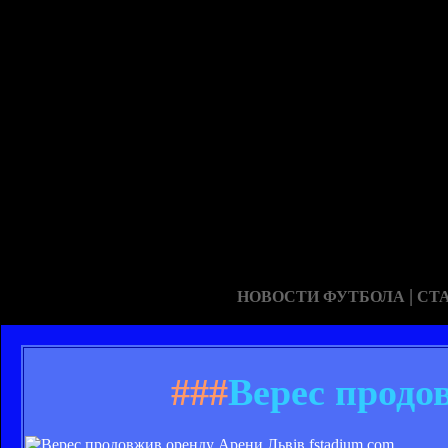
|
НОВОСТИ ФУТБОЛА
СТ
###
Верес продо
fstadium.com