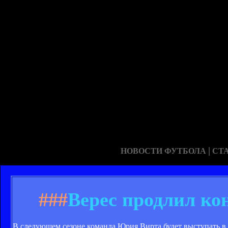
|
НОВОСТИ ФУТБОЛА
СТ
###
Верес продлил ко
В следующем сезоне команда Юрия Вирта будет выступать в