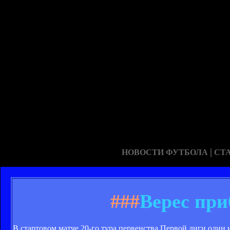
|
НОВОСТИ ФУТБОЛА
СТ
###
Верес при
В стартовом матче 20-го тура первенства Первой лиги один 