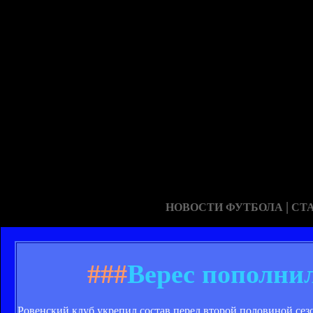
|
НОВОСТИ ФУТБОЛА
СТ
###
Верес пополни
Ровенский клуб укрепил состав перед второй половиной сез