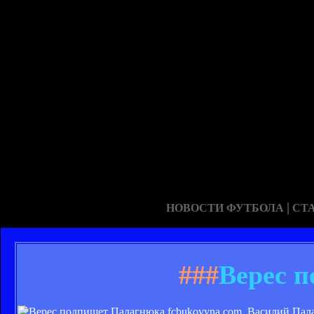
|
НОВОСТИ ФУТБОЛА
СТ
###
Верес 
fcbukovyna.com. Василий Пал