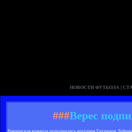
|
НОВОСТИ ФУТБОЛА
СТ
###
Верес подпи
Ровненская команда пополнилась вратарем Евгением Дейне