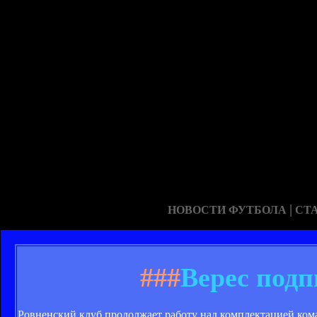
|
НОВОСТИ ФУТБОЛА
СТ
###
Верес подп
Ровненский клуб продолжает работу над комплектацией ком