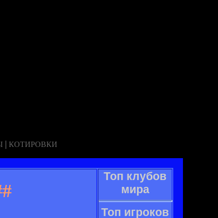
|
Ы
КОТИРОВКИ
Топ клубов
##
мира
Топ игроков