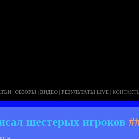
|
|
|
|
АТЬИ
ОБЗОРЫ
ВИДЕО
РЕЗУЛЬТАТЫ LIVE
КОНТАКТ
исал шестерых игроков
#
анды.