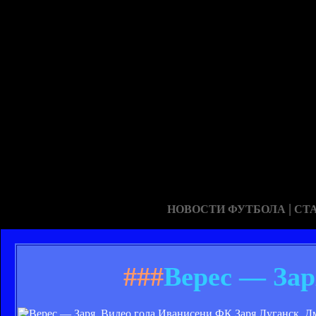
|
НОВОСТИ ФУТБОЛА
СТ
###
Верес — Зар
ФК Заря Луганск. Д