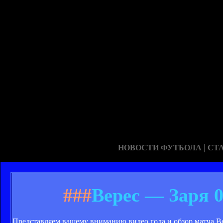
|
НОВОСТИ ФУТБОЛА
СТ
###
Верес — Заря 0
Представляем вашему вниманию видео гола и обзор матча Вер