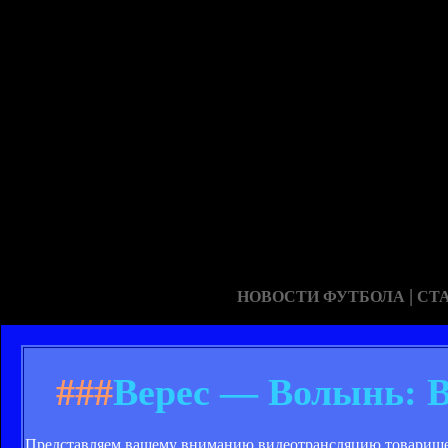
|
НОВОСТИ ФУТБОЛА
СТ
###
Верес — Волынь: В
Представляем вашему вниманию видеотрансляцию товарищес