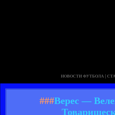
|
НОВОСТИ ФУТБОЛА
СТ
###
Верес — Вележ
Товарищески