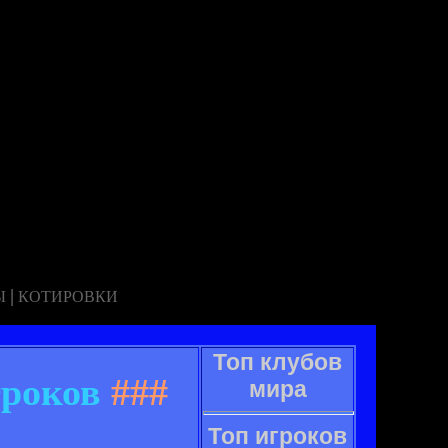
|
Ы
КОТИРОВКИ
Топ клубов
гроков
###
мира
Топ игроков