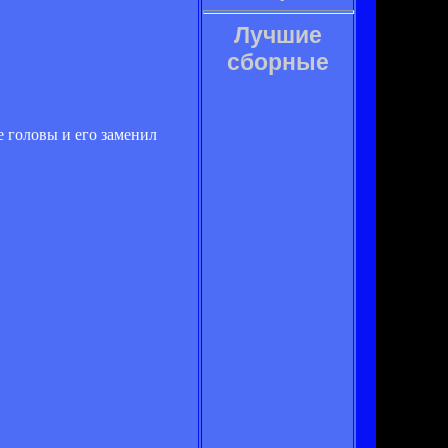
Лучшие
сборные
е головы и его заменил