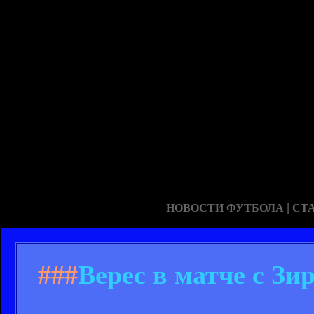
|
НОВОСТИ ФУТБОЛА
СТ
###
Верес в матче с Зи