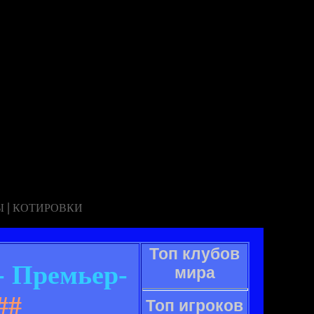
|
Ы
КОТИРОВКИ
Топ клубов
- Премьер-
мира
##
Топ игроков