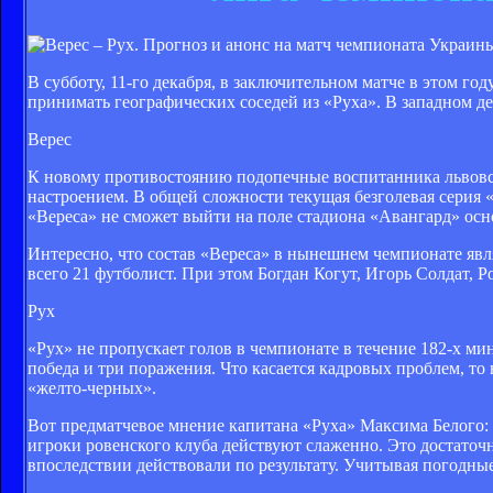
В субботу, 11-го декабря, в заключительном матче в этом го
принимать географических соседей из «Руха». В западном д
Верес
К новому противостоянию подопечные воспитанника львовс
настроением. В общей сложности текущая безголевая серия «
«Вереса» не сможет выйти на поле стадиона «Авангард» ос
Интересно, что состав «Вереса» в нынешнем чемпионате яв
всего 21 футболист. При этом Богдан Когут, Игорь Солдат,
Рух
«Рух» не пропускает голов в чемпионате в течение 182-х ми
победа и три поражения. Что касается кадровых проблем, т
«желто-черных».
Вот предматчевое мнение капитана «Руха» Максима Белого: «
игроки ровенского клуба действуют слаженно. Это достаточ
впоследствии действовали по результату. Учитывая погодные