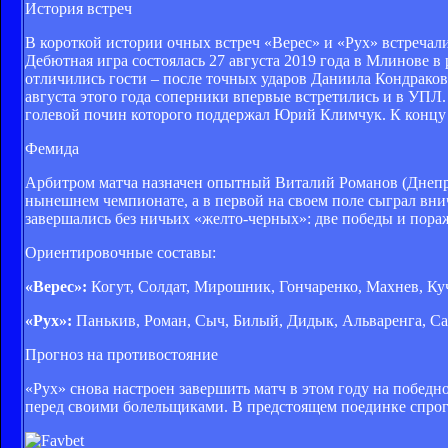
История встреч
В короткой истории очных встреч «Верес» и «Рух» встречали
Дебютная игра состоялась 27 августа 2019 года в Млинове в
отличились гости – после точных ударов Даниила Кондрако
августа этого года соперники впервые встретились и в УПЛ
голевой почин которого поддержал Юрий Климчук. К концу 
Фемида
Арбитром матча назначен опытный Виталий Романов (Днепр)
нынешнем чемпионате, а в первой на своем поле сыграл внич
завершались без ничьих «желто-черных»: две победы и пора
Ориентировочные составы:
«Верес»:
Когут, Солдат, Мирошник, Гончаренко, Махнев, Куч
«Рух»:
Панькив, Роман, Сыч, Билый, Дидык, Альваренга, Са
Прогноз на противостояние
«Рух» снова настроен завершить матч в этом году на побед
перед своими болельщиками. В предстоящем поединке спрог