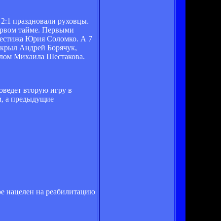
 2:1 праздновали руховцы.
первом тайме. Первыми
рестижа Юрия Соломко. А 7
ткрыл Андрей Борячук,
олом Михаила Шестакова.
оведет вторую игру в
м, а предыдущие
ре нацелен на реабилитацию