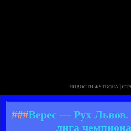
|
НОВОСТИ ФУТБОЛА
СТ
###
Верес — Рух Львов.
лига чемпиона