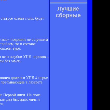
Лучшие
сборные
татусе хозяев поля, будет
инамо» подошли не с лучшим
роблем, то в составе
рошлом туре.
 всех клубов УПЛ игроков -
и без замен.
ховцев длится в УПЛ 4 игры:
, пребывающие в лазарете
из Первой лиги. На поле
или два быстрых мяча и
о».