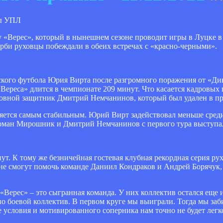
УПЛ
ду «Верес», который в нынешнем сезоне проводит игры в Луцке в с
ерби руховцы побеждали в обеих встречах с «красно-черными».
кого футбола Юрия Вирта после разгромного поражения от «Д
Вереса» длится в чемпионате 209 минут. Что касается кадровых п
новной защитник Дмитрий Немчанинов, который был удален в п
ляется самым стабильным. Юрий Вирт задействовал меньше среди
 Роман Мирошник и Дмитрий Немчанинов с первого тура выступал
нут. К тому же безничейная гостевая клубная рекордная серия ру
о не смогут помочь команде Даниил Кондраков и Андрей Борячук
Верес» – это сыгранная команда. У них коллектив остался еще 
но боевой коллектив. В первом круге мы выиграли. Тогда мы заб
 условия и мотивированного соперника нам точно не будет легк