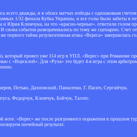
сь всего дважды, и в обоих матчах победы с одинаковым счетом
 рамках 1/32 финала Кубка Украины, и все голы были забиты в 
ва и Юрия Климчука, на что «красно-черные». ответили голом п
. И снова события разворачивались по тому же сценарию. Счет о
же первого тайма результативная атака «Вереса» завершилась г
, который провел уже 114 игр в УПЛ. «Верес» при Романове пр
ью с «Ворсклой». Для «Руха» это будет 4-я игра с этим арбитро
жение.
еров, Петько, Дахновский, Панасенко, Г. Пасич, Сергийчук.
пуга, Федорчук, Климчук, Бойчук, Таллес.
ной ноте. «Верес» же после разгромного поражения в прошлом ту
нозируем ничейный результат.