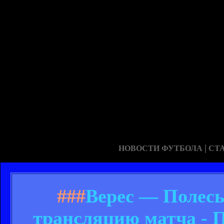
|
НОВОСТИ ФУТБОЛА
СТ
###
Верес — Полесь
трансляцию матча - 