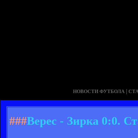
|
НОВОСТИ ФУТБОЛА
СТ
###
Верес - Зирка 0:0. 