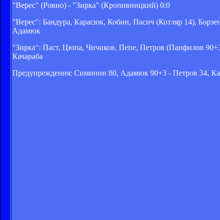
"Верес" (Ровно) - "Зирка" (Кропивницкий) 0:0
"Верес": Бандура, Карасюк, Кобин, Пасич (Котляр 14), Бор
Адамюк
"Зирка": Паст, Цюпа, Чичиков, Пепе, Петров (Панфилов 90+3
Качараба
Предупреждения: Симинин 80, Адамюк 90+3 - Петров 34, Кач