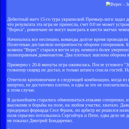
Дебютный матч 15-го тура украинской Премьер-лиги задал д
что результата эта игра не принесла, счет 0:0 не может устр
"Вереса", ровенчане не могут выиграть в шести матчах чемп
Начиналось все неспешно, команды долгое время проводили
Полегенько доставляли неприятности обороне соперников. Б
хозяина "Верес" старался вести игру, немного более уверенн
полноправным доминантом. Два плотных эшелона оборона в
Примерно с 20-й минуты игра оживилась. После углового "Зи
голкипер снаряд не достал, и только штанга спасла гостей.
Ответили кропивничане в следующей комбинации, когда из
инертно, не достаточно плотно, и едва за это не поплатили
в этом случае.
В дальнейшем старались обмениваться атаками соперники, и 
высокими и борьбы на поле, на любом участке, хватало. Даж
придержал форварда Сесе Франк, но арбитр не решился назна
поля серьезно потолкались Сергийчук и Пепе, едва дело не 
не показал Дмитрий Бондаренко.