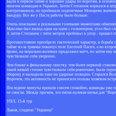
Были в первом тайме и хорошие удары по воротам, в основно
многим командам в Украине. Затем Степанюк ворвался в штр
контратаковала, но пробивали подопечные Монарева значит
Бандуру. Все же у Паста работы было больше.
Очень опасными и реальными голевыми моментами обменялис
Максима был выход один на один с голкипером, угол был с
А затем Степанюк с пяти метров пробивал в упор - прошел пас
Противостояние приобрело тактический характер, и борьба 
тайме из-за травмы покинул поле Евгений Пасич, а во второ
брови, на морально-волевых продолжил матч, но затем ему в
чувствовали себя уверенно.
Чем ближе к финальному свистку, тем более нервной станови
такой вязкой стихии чувствовали себя ровенчане, были пери
оборону и выходили-таки на ударные позиции. Старался Во
Впрочем, эта активность не приносила пользы хозяевам встр
Последние минуты прошли совсем спокойно, команды уже не р
не смогли. Между прочим, это пятая нулевая ничья для "Вере
УПЛ. 15-й тур
Львов, стадион "Украина"