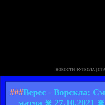
|
НОВОСТИ ФУТБОЛА
СТ
###
Верес - Ворскла: С
матча ⋇ 27.10.2021 