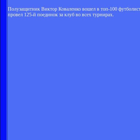
Полузащитник Виктор Коваленко вошел в топ-100 футболист
провел 125-й поединок за клуб во всех турнирах.