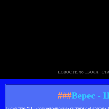
|
НОВОСТИ ФУТБОЛА
СТ
###
Верес - 
В 26-м туре УПЛ «оранжево-черные» сыграют с «Вересом».