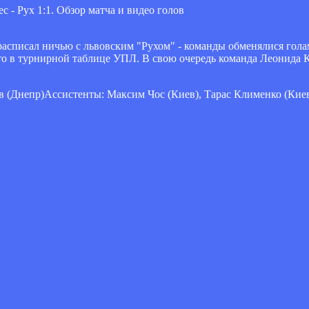
расписал ничью с львовским "Рухом" - команды обменялися гола
то в турнирной таблице УПЛ. В свою очередь команда Леонида К
 (Днепр)Ассистенты: Максим Чос (Киев), Тарас Клименко (Киев)