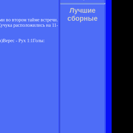
Лучшие
сборные
ми во втором тайме встречи.
учука расположились на 11-
Верес - Рух 1:1Голы: