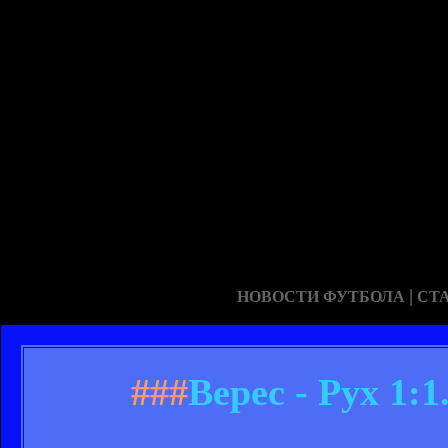
|
НОВОСТИ ФУТБОЛА
СТ
###
Верес - Рух 1: