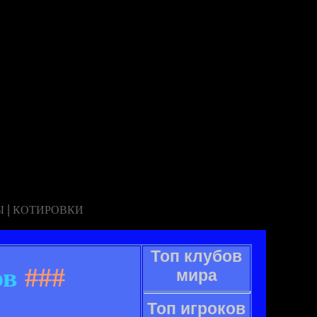
|
Ы
КОТИРОВКИ
Топ клубов
ов
###
мира
Топ игроков