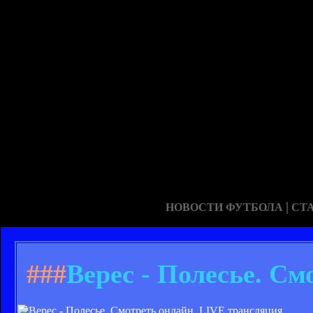
|
НОВОСТИ ФУТБОЛА
СТ
###
Верес - Полесье. С